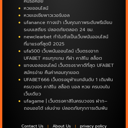
คนรอคอย
หวยออนไลน์
หวยเอเชียพาวเวอร์บอล
ufanance ทางเข้า เว็บคุณภาพระดับพรีเมียม
ระบบเสถียร ปลอดภัยตลอด 24 ชม.
newclearbet ทำไมถึงเป็นเว็บพนันออนไลน์
ที่มาแรงที่สุดปี 2025
ufa500 เว็บพนันออนไลน์ เว็บตรงจาก
UFABET ครบทุกเกม กีฬา คาสิโน สล็อต
แทงบอลออนไลน์ เว็บตรงราคาดีที่สุด UFABET
สมัครง่าย คืนค่าคอมทุกยอด
UFABET666 เว็บตรงยูฟ่าเบทอันดับ 1 เดิมพัน
ครบวงจร คาสิโน สล็อต บอล หวย ครบจบใน
เว็บเดียว
ufagame | เว็บตรงคาสิโนครบวงจร ฝาก–
ถอนออโต้ เล่นง่าย ปลอดภัยทุกการเดิมพัน
Contact Us
About Us
privacy policy