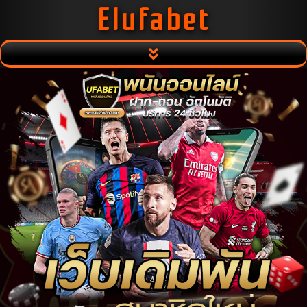
Elufabet