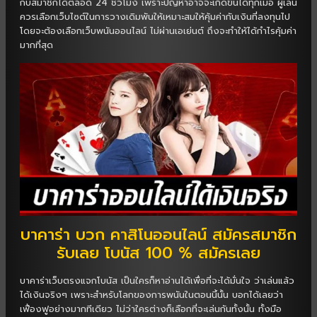
กับสมาชิกได้ตลอด 24 ชั่วโมง เพราะปัญหาอาจจะเกิดขึ้นได้ทุกเมื่อ ผู้เล่น
ควรเลือกเว็บไซต์ในการวางเดิมพันให้เหมาะสมให้คุ้มค่ากับเงินที่ลงทุนไป
โดยจะต้องเลือกเว็บพนันออนไลน์ ไม่ผ่านเอเย่นต์ ถึงจะทำให้ได้กำไรคุ้มค่า
มากที่สุด
บาคาร่า บวก คาสิโนออนไลน์ สมัครสมาชิก
รับเลย โบนัส 100 % สมัครเลย
บาคาร่าเว็บตรงแจกโบนัส เป็นใครก็หาอ่านได้เพื่อที่จะได้มั่นใจ ว่าเล่นแล้ว
ได้เงินจริงๆ เพราะสำหรับโลกของการพนันในตอนนี้นั้น บอกได้เลยว่า
เฟื่องฟูอย่างมากทีเดียว ไม่ว่าใครต่างก็เลือกที่จะเล่นกันทั้งนั้น ทั้งมือ