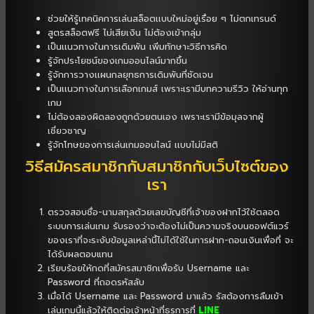
ช่วยให้รู้เทคนิคการเล่นสล็อตเเบบใหม่อยู่เรื่อย ๆ ไม่ตกเทรนด์
สูตรสล็อตฟรี ไม่เสียเงิน ไม่ต้องเข้ากลุ่ม
เป็นเเนวทางในการเดิมพัน เพิ่มทักษาะวิธีการคิด
รู้จักประโยชน์ของเกมออนไลน์มากขึ้น
รู้จักการวางเเผนกลยุทธการเดิมพันที่ชัดเจน
เป็นเเนวทางในการเลือกเกมส์ เพราะเรามีบทความรีวิว ให้อ่านทุก
เกม
ไม่ต้องลองผิดลองถูกด้วยตนเอง เพราะเรามีข้อมุลจากผู้
เชี่ยวชาญ
รู้จักโทษของการเล่นเกมออนไลน์ เเบบไม่มีสติ
วิธีสมัครสมาชิกกับสมาชิกกับเว็บไซต์ของ
เรา
ตรวจสอบชื่อ-นามสกุลด้วยเลขบัญชีที่เจ้าของฝากไว้ใช้ตลอด
ระบบการเล่นเกม รับรองว่าจะต้องไม่เป็นความจริงบนซอฟต์แวร์
ของเราที่จะระงับข้อมูลเหล่านี้ไม่ได้ใช้ในการฝาก-ถอนเงินเพื่อที่ จะ
ได้รับผลตอบแทน
เรียบร้อยให้กดที่สมัครสมาชิกเพื่อรับ Username และ
Password ที่ถอดรหัสลับ
เมื่อได้ Username และ Password มาแล้ว รัสต้องการลืมเข้า
เล่นเกมนี้แล้วให้ติดต่อเจ้าหน้าที่ธุรการที่
LINE