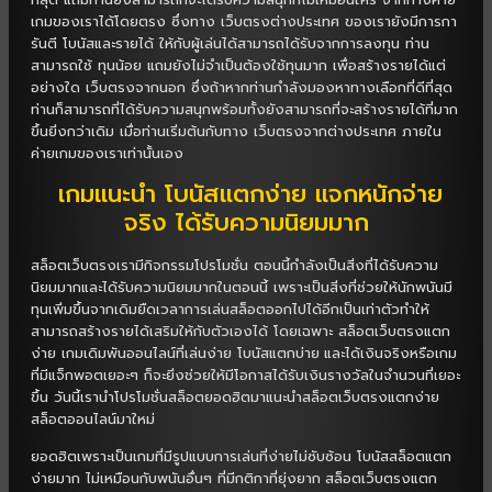
เกมของเราได้โดยตรง ซึ่งทาง เว็บตรงต่างประเทศ ของเรายังมีการกา
รันตี โบนัสและรายได้ ให้กับผู้เล่นได้สามารถได้รับจากการลงทุน ท่าน
สามารถใช้ ทุนน้อย แถมยังไม่จำเป็นต้องใช้ทุนมาก เพื่อสร้างรายได้แต่
อย่างใด เว็บตรงจากนอก ซึ่งถ้าหากท่านกำลังมองหาทางเลือกที่ดีที่สุด
ท่านก็สามารถที่ได้รับความสนุกพร้อมทั้งยังสามารถที่จะสร้างรายได้ที่มาก
ขึ้นยิ่งกว่าเดิม เมื่อท่านเริ่มต้นกับทาง เว็บตรงจากต่างประเทศ ภายใน
ค่ายเกมของเราเท่านั้นเอง
เกมแนะนำ โบนัสแตกง่าย แจกหนักจ่าย
จริง ได้รับความนิยมมาก
สล็อตเว็บตรงเรามีกิจกรรมโปรโมชั่น ตอนนี้กำลังเป็นสิ่งที่ได้รับความ
นิยมมากและได้รับความนิยมมากในตอนนี้ เพราะเป็นสิ่งที่ช่วยให้นักพนันมี
ทุนเพิ่มขึ้นจากเดิมยืดเวลาการเล่นสล็อตออกไปได้อีกเป็นเท่าตัวทำให้
สามารถสร้างรายได้เสริมให้กับตัวเองได้ โดยเฉพาะ สล็อตเว็บตรงแตก
ง่าย เกมเดิมพันออนไลน์ที่เล่นง่าย โบนัสแตกบ่าย
และได้เงินจริงหรือเกม
ที่มีแจ็กพอตเยอะๆ ก็จะยิ่งช่วยให้มีโอกาสได้รับเงินรางวัลในจำนวนที่เยอะ
ขึ้น วันนี้เรานำโปรโมชั่นสล็อตยอดฮิตมาแนะนำสล็อตเว็บตรงแตกง่าย
สล็อตออนไลน์มาใหม่
ยอดฮิตเพราะเป็นเกมที่มีรูปแบบการเล่นที่ง่ายไม่ซับซ้อน โบนัสสล็อตแตก
ง่ายมาก ไม่เหมือนกับพนันอื่นๆ ที่มีกติกาที่ยุ่งยาก
สล็อตเว็บตรงแตก