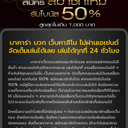
บาคาร่า บวก เว็บคาสิโน ไม่ผ่านเอเย่นต์
จัดเต็มเล่นได้เลย เล่นได้ทุกที่ 24 ชั่วโมง
บาคาร่า บวก
บาคาร่าเว็บตรงสมัครสมาชิกรับเลย แตกบ่อยฝากถอนไม่มี
ขั้นต่ำ ผ่านระบบอัตโนมัติสะดวกสบาย เล่นได้ทุกที่ เกมสล็อตออนไลน์ดี ๆ
ทำเงินให้คุณแบบไม่อั้น เว็บตรงแตกง่าย จัดเต็มทดลองเล่นได้เลยสล็อต
ออนไลน์ แจกโบนัส 100% สมัครสมาชิกรับโปร ฝากเครดิตรับโบนัส
100% จะมีคู่มือการเล่นทุกเกมให้ไม่ต้องกลัวว่าจะเล่นไม่ได้ ยังมีบทความ
รวมทั้งสาระเกี่ยวกับโบนัสสล็อต ที่น่าสนใจมากมายและคัดเลือกที่ดีที่สุดมา
ให้ เมื่อชนะเกมใด ๆ สามารถรับโบนัสสล็อตเว็บตรงได้ทุกเกมแบบไม่อั้น
ไม่ว่าจะลงเงินเดิมพันที่มากหรือน้อยหลักล้านหรือหลักสิบก็เล่นเกมได้
อีกหนึ่งความเข้าใจผิดที่มักมีอยู่บ่อย ๆ กับการร่วมสมัครสมาชิกสล็อตเว็บ
ตรง สำหรับการเดิมพัน นั่นคือความหลากหลายในการเดิมพันย่อมมีลด
น้อยถอยลง นั่นเป็นเพราะการ สมัครสมาชิกโดยตรง มักจะได้เล่นแต่เกม