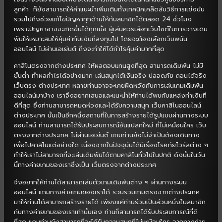
ลูกค้า
ก็ยังสามารถให้คำแนะนำเพิ่มเติมทั้งเทคนิคเคล็ดลับวิธีการแข่งขัน
รวมไปถึงช่วยแก้ไขปัญหาทุกด้านให้กับสมาชิกได้ตลอด 24 ชั่วโมง
เพราะปัญหาอาจจะเกิดขึ้นได้ทุกเมื่อ ผู้เล่นควรเลือกเว็บไซต์ในการวางเดิม
พันให้เหมาะสมให้คุ้มค่ากับเงินที่ลงทุนไป โดยจะต้องเลือกเว็บพนัน
ออนไลน์ ไม่ผ่านเอเย่นต์ ถึงจะทำให้ได้กำไรคุ้มค่ามากที่สุด
คาสิโนตรงจากต่างประเทศ ให้ผลตอบแทนสูงที่สุด สามารถเดิมพัน ไม่มี
ขั้นต่ำ ทำผลกำไรได้อย่างมาก เล่นสนุกได้เงินจริง ปลอดภัย ถอนได้จริง
เว็บตรง ต่างประเทศ หลายท่านอาจจะเคยผิดหวังกับการเล่นเกมเดิมพัน
ออนไลน์มาบ้าง เราจึงอยากเสนอและแนะนำให้ท่านได้พบกับแหล่งทำเงินที่
ดีที่สุด ซึ่งท่านสามารถหมดห่วงและได้รับความสนุก เว็บคาสิโนออนไลน์
ต่างประเทศ นั้นเป็นอีกหนึ่งสถานที่ในการสร้างรายได้รูปแบบผ่านทางระบบ
ออนไลน์ ท่านสามารถได้รับประสบการณ์อันแปลกใหม่ ที่ไม่เหมือนใคร เว็บ
ตรงจากต่างประเทศ ไม่ผ่านเอเย่นต์ แถมท่านยังไม่จำเป็นต้องเดินทาง
เพื่อไปคาสิโนแต่อย่างใด เนื่องจากในปัจจุบันได้มีเรื่องโรคภัยไวรัสต่าง ๆ
ทำให้เราไม่สามารถที่จะเล่นเดิมพันได้ตามคาสิโนทั่วไปในปกติ ดังนั้นในวัน
นี้ทางค่ายเกมของเราซึ่งเป็น เว็บตรงจากต่างประเทศ
จึงอยากให้ท่านได้สามารถเล่นตัวเกมเดิมพันต่าง ๆ ผ่านทางระบบ
ออนไลน์ แถมทางค่ายเกมของเราได้ รวบรวมเกมตรงจากต่างประเทศ
มาให้ท่านได้สามารถสร้างรายได้ เพียงแค่ท่านร่วมเป็นส่วนหนึ่งในสมาชิก
กับทางค่ายเกมของเราเท่านั้นเอง ท่านก็สามารถได้รับประสบการณ์ที่ดี
ที่สุด แถมท่านยังสามารถที่จะได้รับความสนุกที่ไม่เหมือนใคร จากทางค่าย