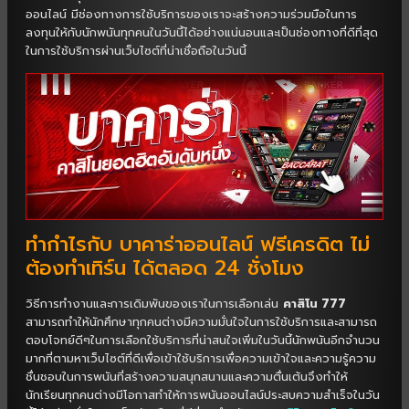
ออนไลน์ มีช่องทางการใช้บริการของเราจะสร้างความร่วมมือในการ
ลงทุนให้กับนักพนันทุกคนในวันนี้ได้อย่างแน่นอนและเป็นช่องทางที่ดีที่สุด
ในการใช้บริการผ่านเว็บไซต์ที่น่าเชื่อถือในวันนี้
ทำกำไรกับ บาคาร่าออนไลน์ ฟรีเครดิต ไม่
ต้องทำเทิร์น ได้ตลอด 24 ชั่งโมง
วิธีการทำงานและการเดิมพันของเราในการเลือกเล่น
คาสิโน 777
สามารถทำให้นักศึกษาทุกคนต่างมีความมั่นใจในการใช้บริการและสามารถ
ตอบโจทย์ดีๆในการเลือกใช้บริการที่น่าสนใจเพิ่มในวันนี้นักพนันอีกจำนวน
มากที่ตามหาเว็บไซต์ที่ดีเพื่อเข้าใช้บริการเพื่อความเข้าใจและความรู้ความ
ชื่นชอบในการพนันที่สร้างความสนุกสนานและความตื่นเต้นจึงทำให้
นักเรียนทุกคนต่างมีโอกาสทำให้การพนันออนไลน์ประสบความสำเร็จในวัน