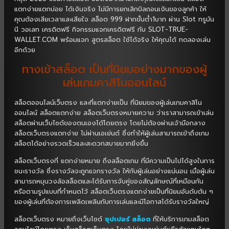
แตกง่ายแตกบ่อย ได้เงินจริง ไม่มีการยกเลิกบิลถอนเงินของลูกค้า ให้
คุณต้องเสียเวลาและเสียใจ สล็อต 999 ฝากขั้นต่ำ1บาท ผ่าน Slot ทรูมัน
นี วอเลท เครดิตฟรี กิจกรรมแจกเครดิตฟรี กับ SLOT-TRUE-
WALLET.COM พร้อมแจก สูตรสล็อต ใช้ได้จริง ให้คุณได้ ทดลองเล่น
อีกด้วย
ทางเข้าสล็อต เป็นที่นิยมอย่างมากของผู้
เล่นเกมคาสิโนออนไลน์
สล็อตออนไลน์เว็บตรง และที่แตกง่ายเป็น ที่นิยมของผู้เล่นเกมคาสิโน
ออนไลน์ สล็อตแตกง่าย สล็อตเว็บตรงหมายความ ว่าเราสามารถเข้าเล่น
สล็อตผ่านเว็บไซต์ของตนเองได้โดยตรง โดยไม่ต้องผ่านเจ้ามือกลาง
สล็อตเว็บตรงแตกง่าย ไม่ผ่านเอเย่นต์ ซึ่งทำให้ผู้เล่นสามารถเข้าถึงเกม
สล็อตได้อย่างรวดเร็วและสะดวกสบายมากยิ่งขึ้น
สล็อตเว็บตรงที่ แตกง่ายหมาย ถึงสล็อตเกม ที่มีความเป็นไปได้สูงในการ
ชนะรางวัล ซึ่งรางวัลจะถูกแจกรางวัล ให้กับผู้เล่นอย่างแน่นอน เมื่อผู้เล่น
สามารถหมุนวงล้อสล็อตและได้รับการจับคู่ของสัญลักษณ์ที่เหมือนกัน
หรือตามรูปแบบที่กำหนดไว้ สล็อตเว็บตรงแตกง่ายเป็นที่นิยมอันดับต้น ๆ
ของผู้เล่นที่ต้องการเพลิดเพลินกับการเล่นและมีโอกาสได้รับรางวัลใหญ่
สล็อตเว็บตรง หมายถึงเว็บไซต์
ซุปเปอร์ สล็อต
ที่ให้บริการเกมสล็อต