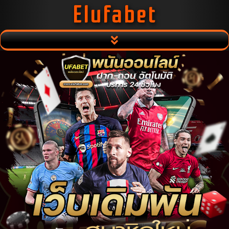
Elufabet