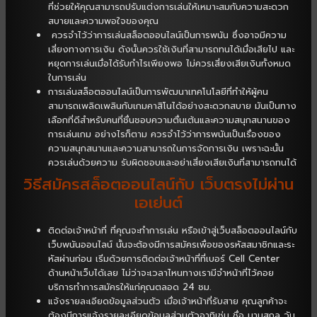
ที่ช่วยให้คุณสามารถปรับแต่งการเล่นให้เหมาะสมกับความสะดวก
สบายและความพอใจของคุณ
ควรจำไว้ว่าการเล่นสล็อตออนไลน์เป็นการพนัน ซึ่งอาจมีความ
เสี่ยงทางการเงิน ดังนั้นควรใช้เงินที่สามารถทนได้เมื่อเสียไป และ
หยุดการเล่นเมื่อได้รับกำไรเพียงพอ ไม่ควรเสี่ยงเสียเงินทั้งหมด
ในการเล่น
การเล่นสล็อตออนไลน์เป็นการพัฒนาเทคโนโลยีที่ทำให้ผู้คน
สามารถเพลิดเพลินกับเกมคาสิโนได้อย่างสะดวกสบาย มันเป็นทาง
เลือกที่ดีสำหรับคนที่ชื่นชอบความตื่นเต้นและความสนุกสนานของ
การเล่นเกม อย่างไรก็ตาม ควรจำไว้ว่าการพนันเป็นเรื่องของ
ความสนุกสนานและความสามารถในการจัดการเงิน เพราะฉะนั้น
ควรเล่นด้วยความ รับผิดชอบและอย่าเสี่ยงเสียเงินที่สามารถทนได้
วิธีสมัครสล็อตออนไลน์กับ เว็บตรงไม่ผ่าน
เอเย่นต์
ติดต่อเจ้าหน้าที่ ที่คุณจะทำการเล่น หรือเข้าสู่เว็บสล็อตออนไลน์กับ
เว็บพนันออนไลน์ นั้นจะต้องมีการสมัครเพื่อของรหัสสมาชิกและระ
หัสผ่านก่อน เริ่มด้วยการติดต่อเจ้าหน้าที่ที่เบอร์ Cell Center
ด้านหน้าเว็บได้เลย ไม่ว่าจะเวลาไหนทางเรามีจำหน้าที่ไว้คอย
บริการทำการสมัครให้แก่คุณตลอด 24 ชม.
แจ้งรายละเอียดข้อมูลส่วนตัว เมื่อเจ้าหน้าที่รับสาย คุณลูกค้าจะ
ต้องมีการแจ้งรายละเอียดข้อมูลส่วนตัวอาทิเช่น ชื่อ นามสกุล วัน