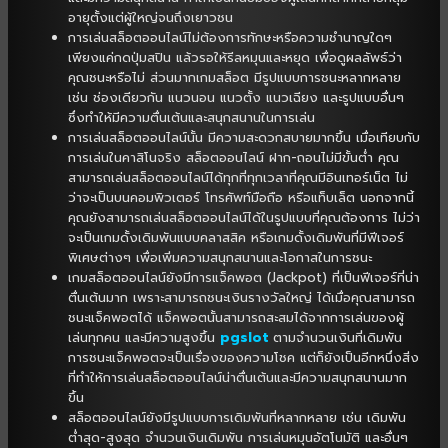
อายุตั้งแต่ผู้ใหญ่จนถึงเยาวชน
การเล่นสล็อตออนไลน์ไม่ต้องการทักษะหรือความชำนาญใดๆ
เพียงแค่กดปุ่มสปิน แล้วรอให้รีลหมุนและหยุด เพื่อดูผลลัพธ์ว่า
คุณชนะหรือไม่ ส่วนมากเกมสล็อต มีรูปแบบการชนะหลากหลาย
เช่น ช่องเดียวกัน แนวนอน แนวตั้ง แนวเฉียง และรูปแบบอื่นๆ
ซึ่งทำให้มีความตื่นเต้นและสนุกสนานในการเล่น
การเล่นสล็อตออนไลน์นั้น มีความสะดวกสบายมากขึ้น เมื่อเทียบกับ
การเล่นในคาสิโนจริง สล็อตออนไลน์ ฝาก-ถอนไม่มีขั้นต่ํา คุณ
สามารถเล่นสล็อตออนไลน์ได้ทุกที่ทุกเวลาที่คุณมีอินเทอร์เน็ต ไม่
ว่าจะเป็นบนคอมพิวเตอร์ โทรศัพท์มือถือ หรือแท็บเล็ต นอกจากนี้
คุณยังสามารถเล่นสล็อตออนไลน์ได้ในรูปแบบที่คุณต้องการ ไม่ว่า
จะเป็นเกมดั้งเดิมพันแบบคลาสสิค หรือเกมดั้งเดิมพันที่มีฟีเจอร์
พิเศษต่างๆ เพื่อเพิ่มความสนุกสนานและโอกาสในการชนะ
เกมสล็อตออนไลน์ยังมีการแจ็คพอต (Jackpot) ที่เป็นฟีเจอร์ที่น่า
ตื่นเต้นมาก เพราะสามารถชนะเงินรางวัลใหญ่ ได้เมื่อคุณสามารถ
ชนะแจ็คพอตได้ แจ็คพอตนั้นสามารถสะสมได้จากการเล่นของผู้
เล่นทุกคน และมีความสูงขึ้น
pgslot
ตามจำนวนเงินที่เดิมพัน
การชนะแจ็คพอตจะเป็นเรื่องของความโชค แต่ก็ยังเป็นอีกหนึ่งสิ่ง
ที่ทำให้การเล่นสล็อตออนไลน์น่าตื่นเต้นและมีความสนุกสนานมาก
ขึ้น
สล็อตออนไลน์ยังมีรูปแบบการเดิมพันที่หลากหลาย เช่น เดิมพัน
ต่ำสุด-สูงสุด จำนวนเงินเดิมพัน การเล่นหมุนอัตโนมัติ และอื่นๆ