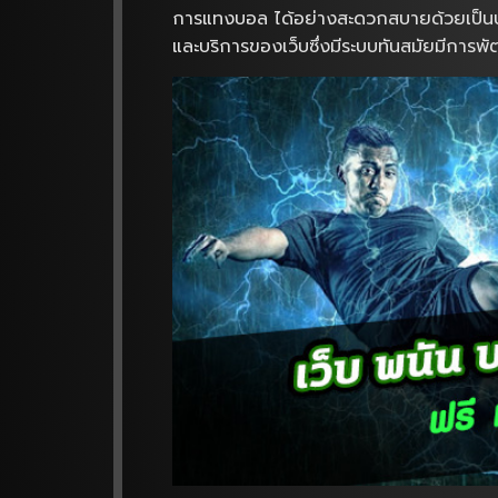
การแทงบอล ได้อย่างสะดวกสบายด้วยเป็นบริ
และบริการของเว็บซึ่งมีระบบทันสมัยมีการพัฒ