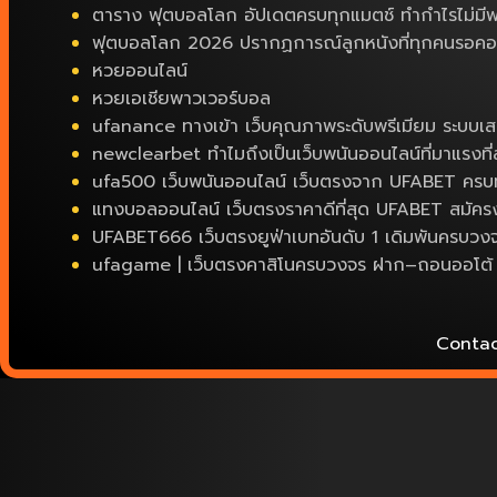
ตาราง ฟุตบอลโลก อัปเดตครบทุกแมตช์ ทำกำไรไม่มี
ฟุตบอลโลก 2026 ปรากฏการณ์ลูกหนังที่ทุกคนรอค
หวยออนไลน์
หวยเอเชียพาวเวอร์บอล
ufanance ทางเข้า เว็บคุณภาพระดับพรีเมียม ระบบ
newclearbet ทำไมถึงเป็นเว็บพนันออนไลน์ที่มาแรงที่
ufa500 เว็บพนันออนไลน์ เว็บตรงจาก UFABET ครบท
แทงบอลออนไลน์ เว็บตรงราคาดีที่สุด UFABET สมัคร
UFABET666 เว็บตรงยูฟ่าเบทอันดับ 1 เดิมพันครบวง
ufagame | เว็บตรงคาสิโนครบวงจร ฝาก–ถอนออโต้ เ
Contac