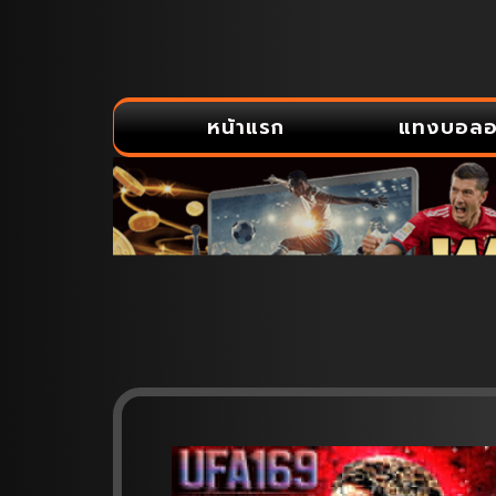
หน้าแรก
แทงบอลอ