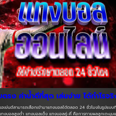
ง ค่าน้ำดีที่สุด เล่นง่าย ได้กำไรจริง
เอเย่นต์สามารถเลือกเข้ามาแทงบอลได้ตลอด 24 ชั่วโมงในรูปแบบที
บอลสูงต่ํา แทงบอลเต็ง แทงบอลคู่-คี่ คือการทายผลลูกเตะมุมและร