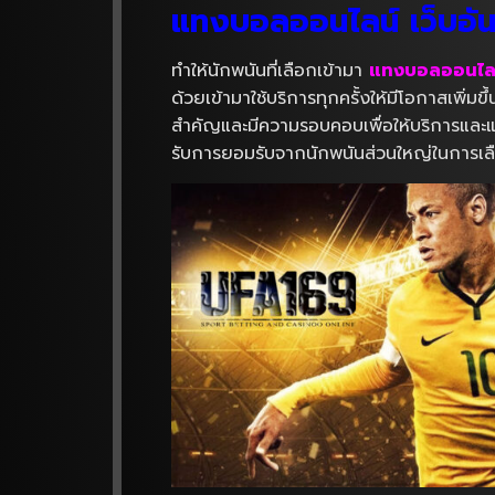
แทงบอลออนไลน์ เว็บอันด
ทำให้นักพนันที่เลือกเข้ามา
แทงบอลออนไล
ด้วยเข้ามาใช้บริการทุกครั้งให้มีโอกาสเพิ่
สำคัญและมีความรอบคอบเพื่อให้บริการและแนว
รับการยอมรับจากนักพนันส่วนใหญ่ในการเลือ