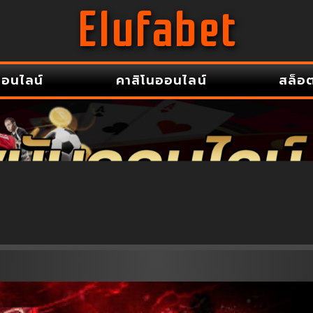
Elufabet
อนไลน์
คาสิโนออนไลน์
สล็อ