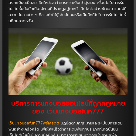
ลงทะเบียนเป็นสมาชิกใหม่และทำการฝากเงินเข้าสู่ระบบ เงื่อนไขในการรับ
โปรโมชั่นนั้นมักเป็นไปตามที่ปรากฏอยู่ในหน้าเว็บไซต์อย่างชัดเจน และไม่มี
ความอับอายใด ๆ ที่อาจทำให้ผู้เล่นสับสนหรือเสียสิทธิ์ไปในการรับโปรโมชั่
นที่ตนคาดหวัง
บริการการแทงบอลออนไลน์ที่ถูกกฎหมาย
ของ เว็บแทงบอลfun777
เว็บแทงบอลfun777ฟรีเครดิต
ปฏิบัติตามกฎหมายและระเบียบการเดิม
พันอย่างเคร่งครัด เพื่อให้แน่ใจว่าการเดิมพันทุกประเภทที่เกิดขึ้นบน
เว็บไซต์นั้นเป็นไปตามข้อบังคับ มาตรการที่เข้มงวดถูกนำเข้ามาเพื่อ