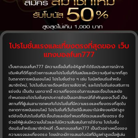
โปรโมชั่นแรงและเที่ยงตรงที่สุดของ เว็บ
แทงบอลfun777
เว็บแทงบอลfun777 มีความเชื่อมั่นที่จะให้ลูกค้าได้รับประสบการณ์การ
เดิมพันที่ดีที่สุดด้วยการเสนอโปรโมชั่นที่ทันสมัยและมีความคุ้มค่ามากที่สุด
ในตลาดการพนันออนไลน์ โปรโมชั่นต่าง ๆ เช่น โบนัสต้อนรับสำหรับ
สมาชิกใหม่, โปรโมชั่นรายเดือนหรือรายสัปดาห์, และโปรโมชั่นส่งเสริมการ
แข่งขัน เป็นต้น นอกจากนี้ ความเที่ยงตรงในการเสนอเงื่อนไขและข้อ
กำหนดของโปรโมชั่นทุกประการยังเป็นเอกลักษณ์ที่สำคัญของเว็บนี้ เป็น
สถานที่ที่ผู้เล่นสามารถพบกับโปรโมชั่นที่มีความแรงและเที่ยงตรงที่สุดใน
ตลาดการพนันออนไลน์ โปรโมชั่นที่เว็บไซต์นี้เสนอมาไม่เพียงแค่มีค่าสูง
แต่ยังเป็นโปรโมชั่นที่มีเงื่อนไขและข้อกำหนดที่ชัดเจนและเที่ยงตรง ซึ่ง
ช่วยให้ผู้เล่นมีความมั่นใจและไม่มีความสับสนในการใช้งาน โปรโมชั่น
ต้อนรับสำหรับสมาชิกใหม่ที่ เว็บแทงบอลfun777 เป็นตัวอย่างหนึ่งของ
ความแรงและเที่ยงตรง โดยมักจะมีการเสนอโบนัสที่มีมูลค่าสูงเมื่อผู้เล่น