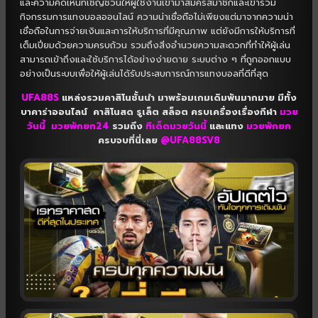
และความคิดเห็นที่เชิญชวนให้ผู้ใช้งานเข้ามาสมัครสมาชิกและเข้าร่วม
กิจกรรมการแทงบอลออนไลน์ ความน่าเชื่อถือไม่เพียงแต่มาจากความน่า
เชื่อถือในการจ่ายเงินและการให้บริการที่มีคุณภาพ แต่ยังมีการให้บริการที่
เต็มเปี่ยมด้วยความครบถ้วน รวมถึงสิ่งอำนวยความสะดวกที่ทำให้ผู้เล่น
สามารถเข้าถึงและใช้บริการได้อย่างง่ายดาย ระบบต่าง ๆ ที่ถูกออกแบบ
อย่างเป็นระบบเพื่อให้ผู้เล่นได้รับประสบการณ์การแทงบอลที่ดีที่สุด
UFA88S
แหล่งรวมคาสิโนชั้นนำ มาพร้อมเกมเดิมพันมากมาย มีทั้ง
บาคาร่าออนไลน์ คาสิโนสด รูเล็ต สล็อต ครบเครื่องเรื่องกีฬา
มวย
วันนี้
มวยพักยก24
รวมถึง
ทีเด็ดมวยวันนี้
และแทง
มวยพักยก
ครบจบที่นี่เลย
@UFA88SV8