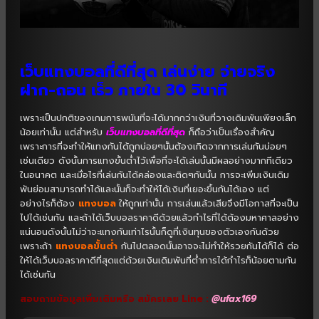
เว็บแทงบอลที่ดีที่สุด เล่นง่าย จ่ายจริง
ฝาก-ถอน เร็ว ภายใน 30 วินาที
เพราะเป็นปกติของเกมการพนันที่จะได้มากกว่าเงินที่วางเดิมพันเพียงเล็ก
น้อยเท่านั้น แต่สำหรับ
เว็บแทงบอลที่ดีที่สุด
ก็ถือว่าเป็นเรื่องสำคัญ
เพราะการที่จะทำให้แทงกันได้ถูกบ่อยๆนั้นต้องเกิดจากการเล่นกันบ่อยๆ
เช่นเดียว ดังนั้นการแทงขั้นต่ำไว้เพื่อที่จะได้เล่นนั้นมีผลอย่างมากทีเดียว
ในอนาคต และเมื่อไรที่เล่นกันได้คล่องและติดๆกันนั้น การจะเพิ่มเงินเดิม
พันย่อมสามารถทำได้และนั้นก็จะทำให้ได้เงินที่เยอะขึ้นกันได้เอง แต่
อย่างไรก็ต้อง
แทงบอล
ให้ถูกเท่านั้น การเล่นแล้วเสียจึงมีโอกาสที่จะเป็น
ไปได้เช่นกัน และถ้าได้เว็บบอลราคาดีด้วยแล้วกำไรที่ได้ต้องมหาศาลอย่าง
แน่นอนดังนั้นไม่ว่าจะแทงกันเท่าไรนั้นก็ดูที่เงินทุนของตัวเองกันด้วย
เพราะถ้า
แทงบอลขั้นต่ำ
กันไปตลอดนั้นอาจจะไม่ทำให้รวยกันได้ก็ได้ ต่อ
ให้ได้เว็บบอลราคาดีที่สุดแต่ด้วยเงินเดิมพันที่ต่ำการได้กำไรก็น้อยตามกัน
ได้เช่นกัน
สอบถามข้อมูลเพิ่มเติมหรือ สมัครเลย Line :
@ufax169