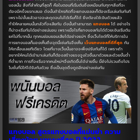
บอลนั้น สิ่งที่สำคัญที่สุดก็ คือในตอนที่เริ่มต้นซึ่งเหมือนกับทุกๆสิ่งที่จะ
ต้องมีครั้งแรกเสมอ ดังนั้นถ้าใครคิดที่จะแทงบอลละก็ต้องเริ่มเล่นกันทันที
เพราะไม่งั้นแล้วอาจจะสะดุดจนไม่ได้เริ่มก็ได้ ยิ่งต้องใช้เงินด้วยแล้ว
ทำให้หลายคนนั้นกลัวที่จะเสียกัน ดังนั้นถ้าสามารถ
แทงบอล
ได้ อย่างไร
ก็น่าจะเริ่มกันได้อย่างแน่นอน เพราะเมื่อไรที่แทงบอลกันได้ด้วยเงินเริ่มต้น
แค่ไม่กี่บาทนั้น ทุกคนย่อมยอมเสียได้อย่างแน่ๆ ซึ่งเว็บไซต์ที่ให้บริการใน
การแทงบอลก็มองเห็นถึงจุดนี้เช่นกันจึงเห็น
เว็บแทงบอลที่ดีที่สุด
กัน
ให้เกลื่อนเลยทีเดียว โดยที่บางเว็บนั้นอาจจะพึ่งปรับกันก็ได้ เพราะถ้า
อยากให้คนได้เข้ามาเล่นกันก็ต้องสร้างแรงจูงใจขึ้นมาด้วยและด้วยขั้นต่ำ
ที่ต่ำมาก การที่จะเริ่มจากคนใหม่ๆจึงเกิดขึ้นได้ง่ายขึ้น นี้ยังไม่รวมถึงโปร
โมชั่นที่มีให้ได้รับกันด้วย ซึ่งเป็นจุดดึงดูดอีกอย่างเช่นกัน
แทงบอล สูตรแทงบอลที่แม่นยำ ความ
เสี่ยงน้อย มาแรงที่สุด ปี 2022