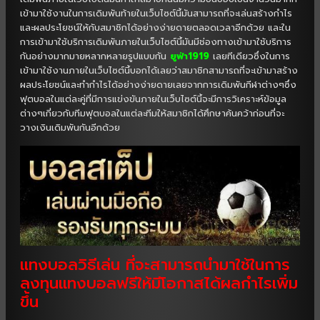
เข้ามาใช้งานในการเดิมพันท้ายในเว็บไซต์นี้มันสามารถที่จะเล่นสร้างกำไร
และผลประโยชน์ให้กับสมาชิกได้อย่างง่ายดายตลอดเวลาอีกด้วย และใน
การเข้ามาใช้บริการเดิมพันภายในเว็บไซต์นี้มันมีช่องทางเข้ามาใช้บริการ
กันอย่างมากมายหลากหลายรูปแบบกัน
ยูฟ่า1919
เลยทีเดียวซึ่งในการ
เข้ามาใช้งานภายในเว็บไซต์นี้บอกได้เลยว่าสมาชิกสามารถที่จะเข้ามาสร้าง
ผลประโยชน์และทำกำไรได้อย่างง่ายดายเลยจากการเดิมพันกีฬาต่างๆซึ่ง
ฟุตบอลในแต่ละคู่ที่มีการแข่งขันภายในเว็บไซต์นี้จะมีการวิเคราะห์ข้อมูล
ต่างๆเกี่ยวกับทีมฟุตบอลในแต่ละทีมให้สมาชิกได้ศึกษาค้นคว้าก่อนที่จะ
วางเงินเดิมพันกันอีกด้วย
แทงบอลวิธีเล่น ที่จะสามารถนำมาใช้ในการ
ลงทุนแทงบอลฟรีให้มีโอกาสได้ผลกำไรเพิ่ม
ขึ้น