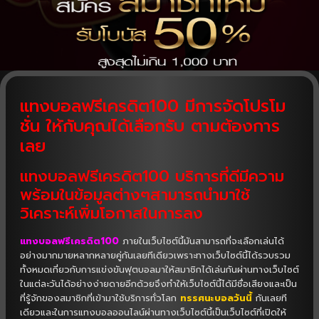
แทงบอลฟรีเครดิต100 มีการจัดโปรโม
ชั่น ให้กับคุณได้เลือกรับ ตามต้องการ
เลย
แทงบอลฟรีเครดิต100 บริการที่ดีมีความ
พร้อมในข้อมูลต่างๆสามารถนำมาใช้
วิเคราะห์เพิ่มโอกาสในการลง
แทงบอลฟรีเครดิต100
ภายในเว็บไซต์นี้มันสามารถที่จะเลือกเล่นได้
อย่างมากมายหลากหลายคู่กันเลยทีเดียวเพราะทางเว็บไซต์นี้ได้รวบรวม
ทั้งหมดเกี่ยวกับการแข่งขันฟุตบอลมาให้สมาชิกได้เล่นกันผ่านทางเว็บไซต์
ในแต่ละวันได้อย่างง่ายดายอีกด้วยจึงทำให้เว็บไซต์นี้ได้มีชื่อเสียงและเป็น
ที่รู้จักของสมาชิกที่เข้ามาใช้บริการทั่วโลก
ทรรศนะบอลวันนี้
กันเลยที
เดียวและในการแทงบอลออนไลน์ผ่านทางเว็บไซต์นี้เป็นเว็บไซต์ที่เปิดให้