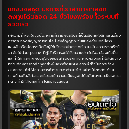
แทงบอลชุด บริการที่เราสามารถเลือก
ลงทุนได้ตลอด 24 ชั่วโมงพร้อมทั้งระบบที่
รวดเร็ว
ให้ความสำคัญในจุดนี้โดยการที่เรามีพันธมิตรที่เป็นบริษัทให้บริการในเรื่อง
การถ่ายทอดสัญญาณออนไลน์ ส่งสัญญาณจับแหล่งกำเนิดที่มีการ
แข่งขันจริงส่งตรงถึงมือผู้ใช้บริการอย่างรวดเร็ว และในความรวดเร็วนี้
จะเต็มไปด้วยคุณภาพ ที่ผู้ใช้บริการจะได้รับความประทับใจจะต้องเกิดขึ้น
และทำให้การแทงพนันฟุตบอลออนไลน์ของท่าน คาดหวังผลกำไรได้อย่าง
ที่ท่านต้องการทุกสิ่งทุกอย่างในการพัฒนาและความใส่ใจในทุกๆเรื่อง
ของเราจะ ทำให้โอกาสการทำงานของท่านทำได้ อย่างไม่ติดขัด ด้วย
ภาพที่คมชัดฉับไวรวดเร็วและมีความเสถียรสูงไม่ติดขัดใดๆและเป็นโอกาส
ที่ดี จะทำให้เกิดผลกำไรได้อย่างแน่นอน