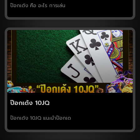
ป๊อกเด้ง คือ อะไร การเล่น
ป๊อกเด้ง 10JQ
ป๊อกเด้ง 10JQ แนะนำป๊อกเด