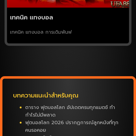
เทคนิค แทงบอล
เทคนิค แทงบอล การเดิมพันฟ
บทความแนะนำสำหรับคุณ
ตาราง ฟุตบอลโลก อัปเดตครบทุกแมตช์ ทำ
กำไรไม่มีพลาด
ฟุตบอลโลก 2026 ปรากฏการณ์ลูกหนังที่ทุก
คนรอคอย