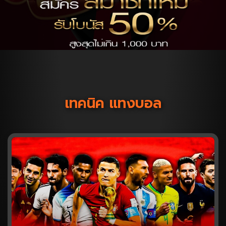
เทคนิค แทงบอล