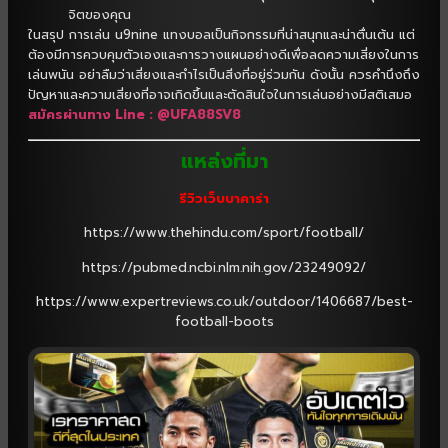
จิตของคุณ
ในสรุป การเล่น u9nine แทงบอลเป็นกิจกรรมที่น่าสนุกและน่าตื่นเต้น แต่
ต้องมีการควบคุมตัวเองและการวางแผนอย่างดีเพื่อลดความเสี่ยงในการ
เล่นพนัน อย่าลืมว่าเสี่ยงและกำไรเป็นสิ่งที่อยู่ร่วมกัน ดังนั้น ควรคำนึงถึง
ปัญหาและความเสี่ยงที่อาจเกิดขึ้นและตัดสินใจในการเล่นอย่างมีสติเสมอ
สมัครผ่านทาง Line :
@UFA88SV8
แหล่งที่มา
รีวิวเว็บบาคาร่า
https://www.thehindu.com/sport/football/
https://pubmed.ncbi.nlm.nih.gov/23249092/
https://www.expertreviews.co.uk/outdoor/1406687/best-
football-boots