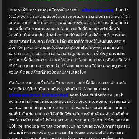
เล่นควบคู่กับความสนุกและโอกาสในการชนะ
u9nineแทงบอล
เป็นหนึ่ง
ในเว็บไซต์ที่ได้รับความนิยมเป็นอย่างสูงในวงการแทงบอลออนไลน์ ทำให้
นักพนันสามารถทำนายผลการแข่งขันของฟุตบอลที่ต้องการเสี่ยงเสียได้
อย่างตื่นเต้น การแทงบอลออนไลน์กลายเป็นที่นิยมอย่างต่อเนื่องใน
ปัจจุบัน เนื่องจากมีประโยชน์มากมายที่นักเสี่ยงโชคที่เข้าร่วมในการแทง
บอลสามารถรับชมเกมส์พรีเมียร์ลีกหรือลาลีก้าที่เปิดให้เล่นกันแบบสด ๆ
ซึ่งทำให้ทุกคนที่มีความสนใจต่อเกมส์ฟุตบอลไม่ต้องพลาดเสียสักนาที
ของความสนุกอันน่าตื่นเต้นที่รอคอยอยู่ตลอดเวลา เพื่อให้คุณทราบถึง
ความน่าเชื่อถือและความปลอดภัยของ U9Nine แทงบอล หนึ่งในเว็บไซต์
ที่ได้รับความนิยม ควรทราบว่า U9Nine แทงบอล ได้รับการอนุญาตและ
ควบคุมโดยองค์กรที่เกี่ยวข้องกับการเสี่ยงโชค
ดังนั้นคุณสามารถเชื่อมั่นในเรื่องของความน่าเชื่อถือและความปลอดภัย
ของเว็บไซต์นี้ได้ เมื่อคุณสมัครสมาชิกกับ U9Nine แทงบอล
u9nineแทงบอล ไม่ผ่านเอเย่นต์
คุณจะได้พบกับสิ่งที่ท้าทายและน่า
สนุกที่มากกว่าแค่การเล่นเกมส์ฟุตบอลในตัวเอง คุณยังสามารถเลือกแทง
บอลในลีกและทีมที่คุณสนใจ ด้วยราคาต่อรองที่น่าสนใจและโอกาสในการ
ชนะที่น่าตื่นเต้น นอกจากนี้ยังมีสิทธิพิเศษในการรับโบนัสและโปรโมชั่นที่จะ
เพิ่มโอกาสในการทำกำไรในการแทงบอลของคุณ เมื่อท่านเข้าใช้บริการกับ
U9Nine แทงบอล ความสะดวกสบายและความปลอดภัยในการทำธุรกรรม
มีความสำคัญอย่างยิ่ง คุณสามารถฝากเงินและถอนเงินได้โดยง่ายและ
รวดเร็ว และคุณจะได้รับการบริการที่เป็นอย่างดีจากทีมงานที่พร้อมให้